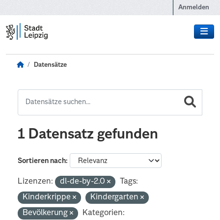
Zum Hauptinhalt wechseln
Anmelden
Datensätze
1 Datensatz gefunden
Sortieren nach
Lizenzen:
dl-de-by-2.0
Tags:
Kinderkrippe
Kindergarten
Bevölkerung
Kategorien: