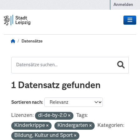
Zum Hauptinhalt wechseln
Anmelden
Datensätze
1 Datensatz gefunden
Sortieren nach
Lizenzen:
dl-de-by-2.0
Tags:
Kinderkrippe
Kindergarten
Kategorien:
Bildung, Kultur und Sport