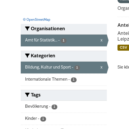
Organ
© OpenStreetMap
Ante
Organisationen
Antei
Leipz
Amt für Statistik...
-
x
1
CSV
Kategorien
Bildung, Kultur und Sport
-
x
Sie kö
1
Internationale Themen
-
1
Tags
Bevölkerung
-
1
Kinder
-
1