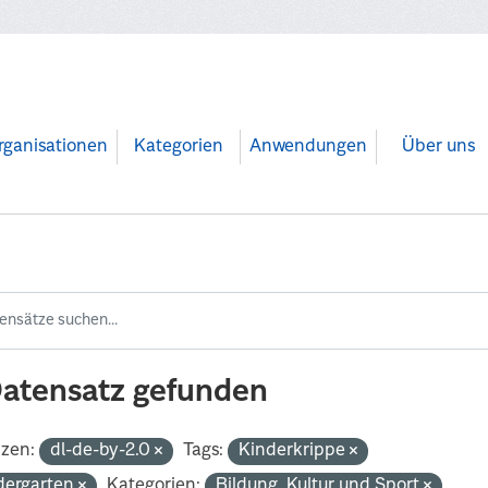
rganisationen
Kategorien
Anwendungen
Über uns
Datensatz gefunden
nzen:
dl-de-by-2.0
Tags:
Kinderkrippe
dergarten
Kategorien:
Bildung, Kultur und Sport