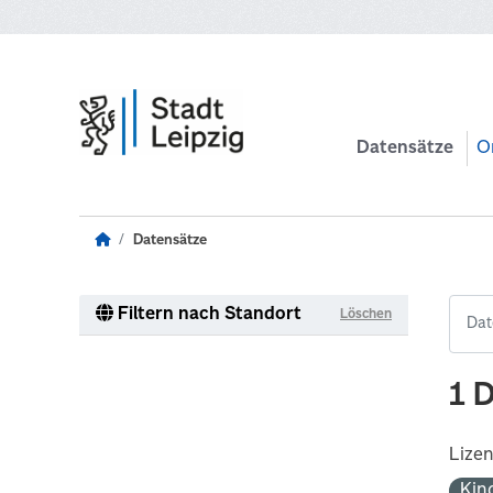
Zum Hauptinhalt wechseln
Datensätze
O
Datensätze
Filtern nach Standort
Löschen
1 
Lize
Kin