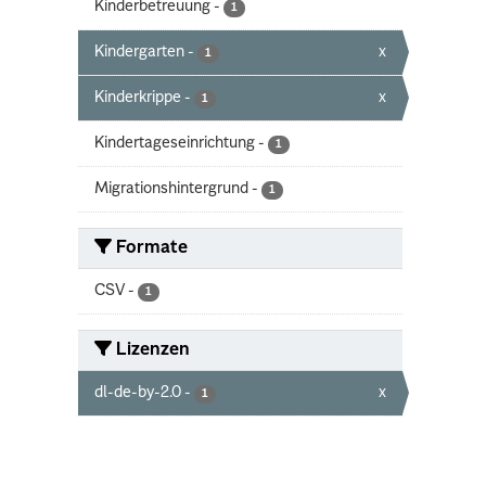
Kinderbetreuung
-
1
Kindergarten
-
x
1
Kinderkrippe
-
x
1
Kindertageseinrichtung
-
1
Migrationshintergrund
-
1
Formate
CSV
-
1
Lizenzen
dl-de-by-2.0
-
x
1