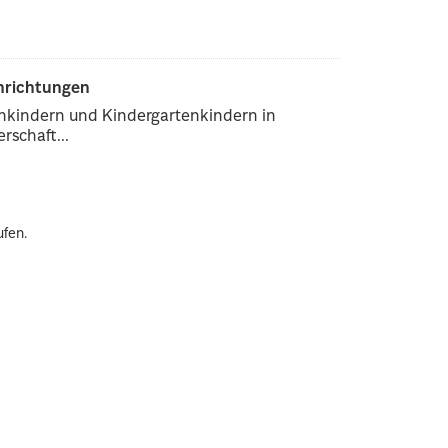
inrichtungen
enkindern und Kindergartenkindern in
rschaft...
ufen.