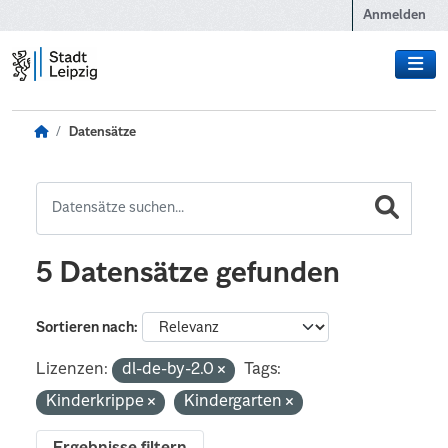
Zum Hauptinhalt wechseln
Anmelden
Datensätze
5 Datensätze gefunden
Sortieren nach
Lizenzen:
dl-de-by-2.0
Tags:
Kinderkrippe
Kindergarten