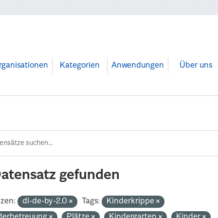
rganisationen
Kategorien
Anwendungen
Über uns
Datensatz gefunden
nzen:
dl-de-by-2.0
Tags:
Kinderkrippe
derbetreuung
Plätze
Kindergarten
Kinder