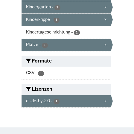
Kindergarten
-
x
1
Kinderkrippe
-
x
1
Kindertageseinrichtung
-
1
Plätze
-
x
1
Formate
CSV
-
1
Lizenzen
dl-de-by-2.0
-
x
1