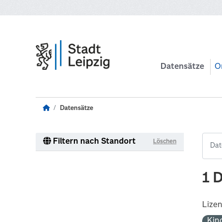
Zum Hauptinhalt wechseln
Datensätze
O
Datensätze
Filtern nach Standort
Löschen
1 
Lize
Kin