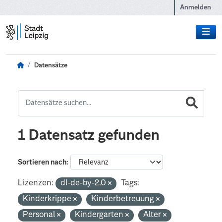
Zum Hauptinhalt wechseln
Anmelden
Datensätze
1 Datensatz gefunden
Sortieren nach
Lizenzen:
dl-de-by-2.0
Tags:
Kinderkrippe
Kinderbetreuung
Personal
Kindergarten
Alter