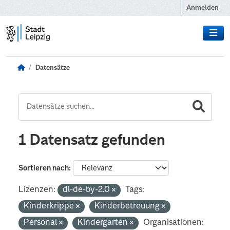
Zum Hauptinhalt wechseln
Anmelden
Datensätze
1 Datensatz gefunden
Sortieren nach
Lizenzen:
dl-de-by-2.0
Tags:
Kinderkrippe
Kinderbetreuung
Personal
Kindergarten
Organisationen: