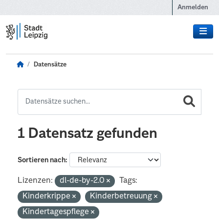
Zum Hauptinhalt wechseln
Anmelden
Datensätze
1 Datensatz gefunden
Sortieren nach
Lizenzen:
dl-de-by-2.0
Tags:
Kinderkrippe
Kinderbetreuung
Kindertagespflege