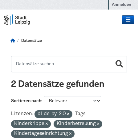
Zum Hauptinhalt wechseln
Anmelden
Datensätze
2 Datensätze gefunden
Sortieren nach
Lizenzen:
dl-de-by-2.0
Tags:
Kinderkrippe
Kinderbetreuung
Kindertageseinrichtung