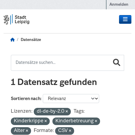
Zum Hauptinhalt wechseln
Anmelden
Datensätze
1 Datensatz gefunden
Sortieren nach
Lizenzen:
dl-de-by-2.0
Tags:
Kinderkrippe
Kinderbetreuung
Alter
Formate:
CSV