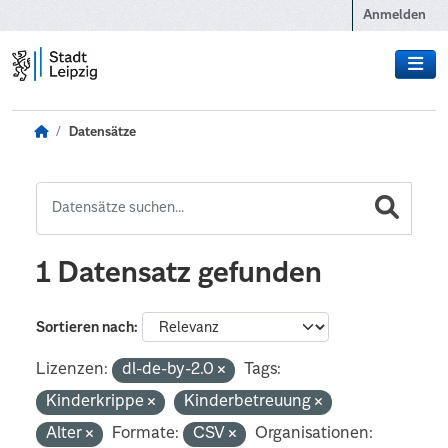
Zum Hauptinhalt wechseln
Anmelden
Datensätze
1 Datensatz gefunden
Sortieren nach
Lizenzen:
dl-de-by-2.0
Tags:
Kinderkrippe
Kinderbetreuung
Alter
Formate:
CSV
Organisationen: