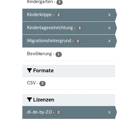
Kindergarten
-
2
Kinderkrippe
-
x
2
Kindertageseinrichtung
-
x
2
Migrationshintergrund
-
x
2
Bevölkerung
-
1
Formate
CSV
-
2
Lizenzen
dl-de-by-2.0
-
x
2