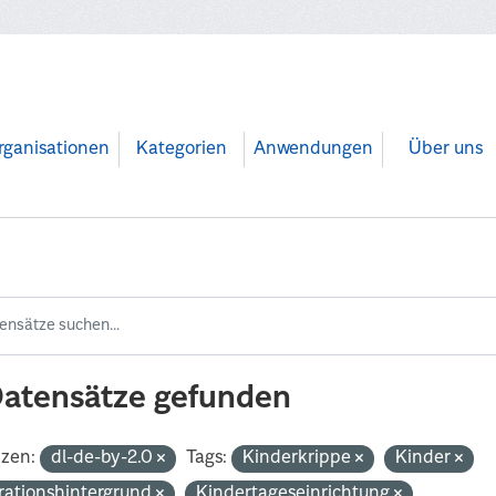
rganisationen
Kategorien
Anwendungen
Über uns
Datensätze gefunden
nzen:
dl-de-by-2.0
Tags:
Kinderkrippe
Kinder
rationshintergrund
Kindertageseinrichtung