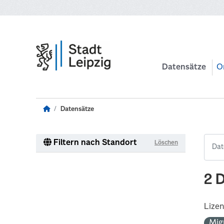
Zum Hauptinhalt wechseln
Datensätze
O
Datensätze
Filtern nach Standort
Löschen
2 
Lize
Mig