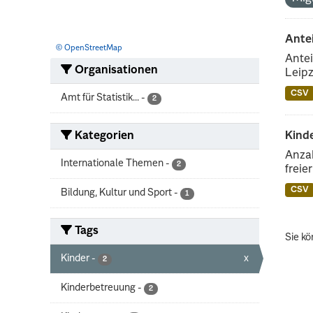
Ante
© OpenStreetMap
Antei
Organisationen
Leipz
CSV
Amt für Statistik...
-
2
Kategorien
Kinde
Anzah
Internationale Themen
-
2
freie
CSV
Bildung, Kultur und Sport
-
1
Tags
Sie kö
Kinder
-
x
2
Kinderbetreuung
-
2