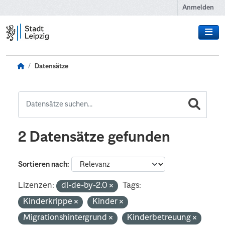
Zum Hauptinhalt wechseln
Anmelden
Datensätze
2 Datensätze gefunden
Sortieren nach
Lizenzen:
dl-de-by-2.0
Tags:
Kinderkrippe
Kinder
Migrationshintergrund
Kinderbetreuung