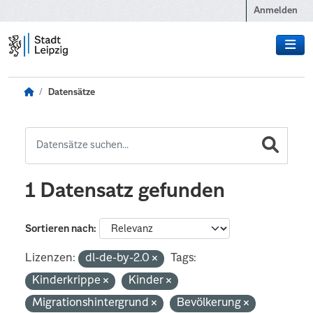
Zum Hauptinhalt wechseln
Anmelden
Datensätze
1 Datensatz gefunden
Sortieren nach
Lizenzen:
dl-de-by-2.0
Tags:
Kinderkrippe
Kinder
Migrationshintergrund
Bevölkerung