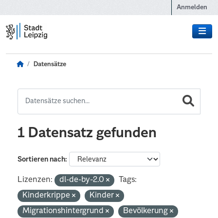
Zum Hauptinhalt wechseln
Anmelden
Datensätze
1 Datensatz gefunden
Sortieren nach
Lizenzen:
dl-de-by-2.0
Tags:
Kinderkrippe
Kinder
Migrationshintergrund
Bevölkerung