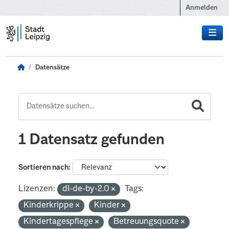
Zum Hauptinhalt wechseln
Anmelden
Datensätze
1 Datensatz gefunden
Sortieren nach
Lizenzen:
dl-de-by-2.0
Tags:
Kinderkrippe
Kinder
Kindertagespflege
Betreuungsquote