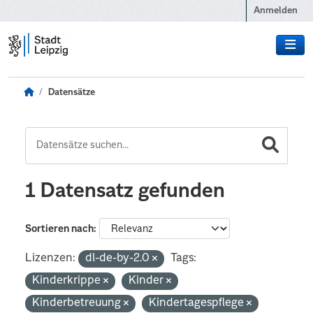
Zum Hauptinhalt wechseln
Anmelden
Datensätze
1 Datensatz gefunden
Sortieren nach
Lizenzen:
dl-de-by-2.0
Tags:
Kinderkrippe
Kinder
Kinderbetreuung
Kindertagespflege