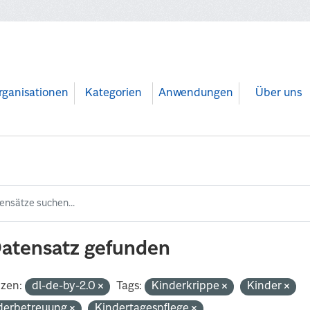
rganisationen
Kategorien
Anwendungen
Über uns
Datensatz gefunden
nzen:
dl-de-by-2.0
Tags:
Kinderkrippe
Kinder
derbetreuung
Kindertagespflege