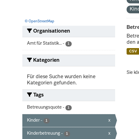
Kin
© OpenStreetMap
Betr
Organisationen
Betre
den 
Amt für Statistik...
-
1
CSV
Kategorien
Sie kö
Für diese Suche wurden keine
Kategorien gefunden.
Tags
Betreuungsquote
-
1
Kinder
-
x
1
Kinderbetreuung
-
x
1