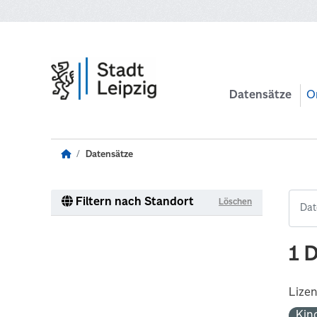
Zum Hauptinhalt wechseln
Datensätze
O
Datensätze
Filtern nach Standort
Löschen
1 
Lize
Kin