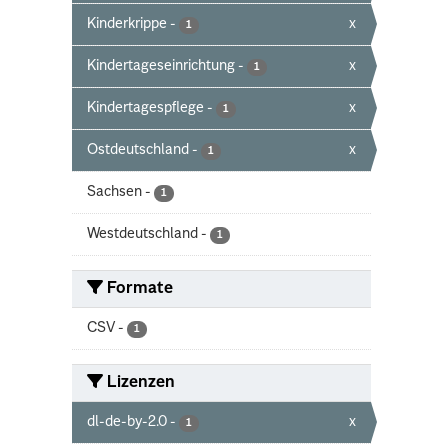
Kinderkrippe
-
x
1
Kindertageseinrichtung
-
x
1
Kindertagespflege
-
x
1
Ostdeutschland
-
x
1
Sachsen
-
1
Westdeutschland
-
1
Formate
CSV
-
1
Lizenzen
dl-de-by-2.0
-
x
1