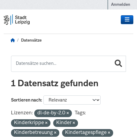
Zum Hauptinhalt wechseln
Anmelden
Datensätze
1 Datensatz gefunden
Sortieren nach
Lizenzen:
dl-de-by-2.0
Tags:
Kinderkrippe
Kinder
Kinderbetreuung
Kindertagespflege