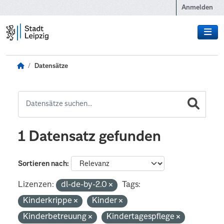
Zum Hauptinhalt wechseln
Anmelden
Datensätze
1 Datensatz gefunden
Sortieren nach
Lizenzen:
dl-de-by-2.0
Tags:
Kinderkrippe
Kinder
Kinderbetreuung
Kindertagespflege