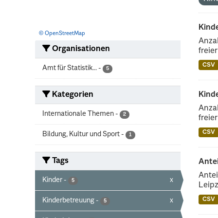
Kinde
© OpenStreetMap
Anzah
Organisationen
freie
CSV
Amt für Statistik...
-
5
Kategorien
Kind
Anzah
Internationale Themen
-
2
freie
CSV
Bildung, Kultur und Sport
-
1
Tags
Ante
Antei
Kinder
-
x
5
Leipz
CSV
Kinderbetreuung
-
x
5