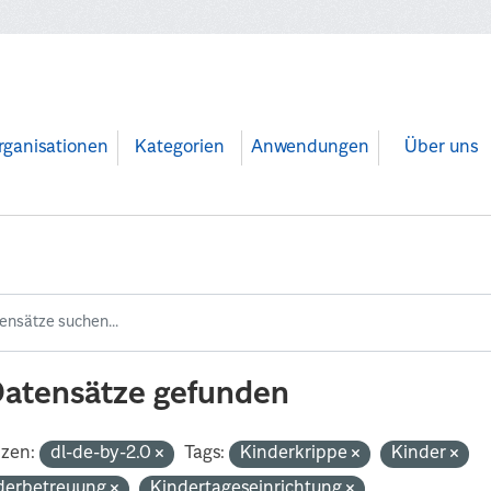
rganisationen
Kategorien
Anwendungen
Über uns
Datensätze gefunden
nzen:
dl-de-by-2.0
Tags:
Kinderkrippe
Kinder
derbetreuung
Kindertageseinrichtung