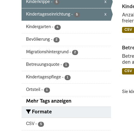
Kinderkrippe
-
x
5
Kinde
Kindertageseinrichtung
-
x
Anzah
5
freie
Kindergarten
-
4
CSV
Bevölkerung
-
2
Betr
Migrationshintergrund
-
2
Betre
den 
Betreuungsquote
-
1
CSV
Kindertagespflege
-
1
Ortsteil
-
1
Sie kö
Mehr Tags anzeigen
Formate
CSV
-
5