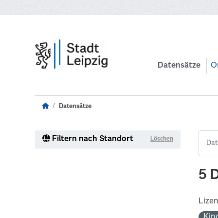
Zum Hauptinhalt wechseln
Datensätze
O
Datensätze
Filtern nach Standort
Löschen
5 
Lize
Kin