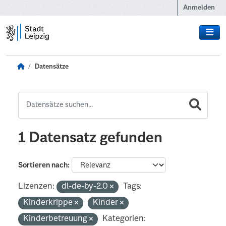
Zum Hauptinhalt wechseln
Anmelden
Datensätze
1 Datensatz gefunden
Sortieren nach
Lizenzen:
dl-de-by-2.0
Tags:
Kinderkrippe
Kinder
Kinderbetreuung
Kategorien: