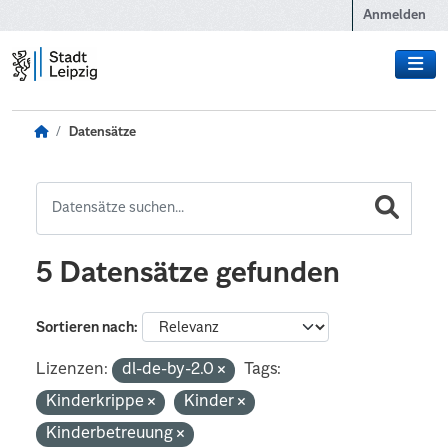
Zum Hauptinhalt wechseln
Anmelden
Datensätze
5 Datensätze gefunden
Sortieren nach
Lizenzen:
dl-de-by-2.0
Tags:
Kinderkrippe
Kinder
Kinderbetreuung