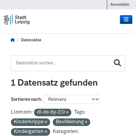
Zum Hauptinhalt wechseln
Anmelden
Datensätze
1 Datensatz gefunden
Sortieren nach
Lizenzen:
dl-de-by-2.0
Tags:
Kinderkrippe
Bevölkerung
Kindergarten
Kategorien: