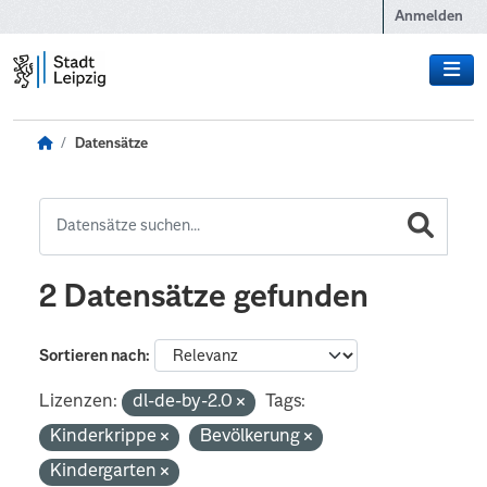
Zum Hauptinhalt wechseln
Anmelden
Datensätze
2 Datensätze gefunden
Sortieren nach
Lizenzen:
dl-de-by-2.0
Tags:
Kinderkrippe
Bevölkerung
Kindergarten