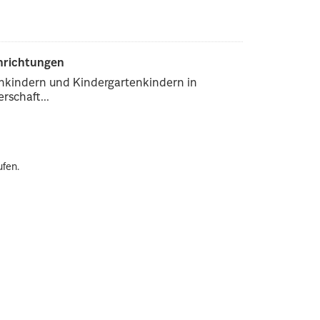
inrichtungen
enkindern und Kindergartenkindern in
rschaft...
ufen.