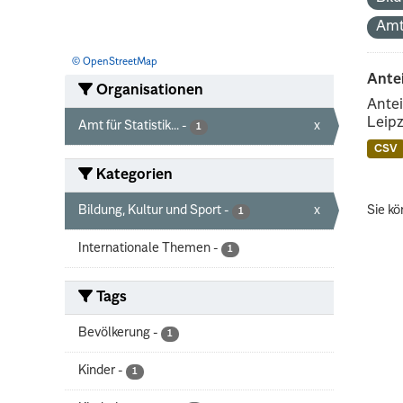
Amt
© OpenStreetMap
Ante
Organisationen
Antei
Leipz
Amt für Statistik...
-
x
1
CSV
Kategorien
Bildung, Kultur und Sport
-
x
Sie kö
1
Internationale Themen
-
1
Tags
Bevölkerung
-
1
Kinder
-
1