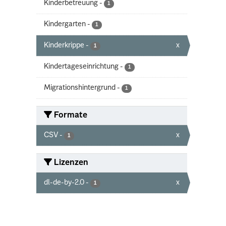
Kinderbetreuung
-
1
Kindergarten
-
1
Kinderkrippe
-
x
1
Kindertageseinrichtung
-
1
Migrationshintergrund
-
1
Formate
CSV
-
x
1
Lizenzen
dl-de-by-2.0
-
x
1