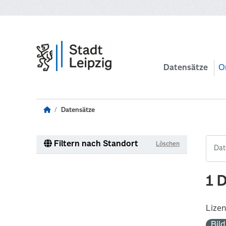
Zum Hauptinhalt wechseln
Datensätze
O
Datensätze
Filtern nach Standort
Löschen
1 
Lize
Bil