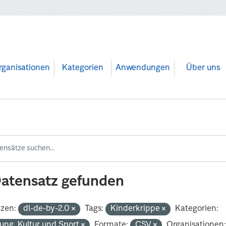
rganisationen
Kategorien
Anwendungen
Über uns
Datensatz gefunden
nzen:
dl-de-by-2.0
Tags:
Kinderkrippe
Kategorien:
dung, Kultur und Sport
Formate:
CSV
Organisationen