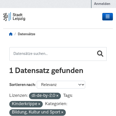
Zum Hauptinhalt wechseln
Anmelden
Datensätze
1 Datensatz gefunden
Sortieren nach
Lizenzen:
dl-de-by-2.0
Tags:
Kinderkrippe
Kategorien:
Bildung, Kultur und Sport