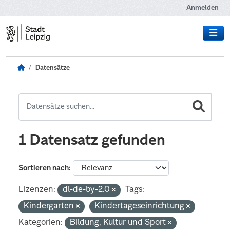
Zum Hauptinhalt wechseln
Anmelden
Datensätze
1 Datensatz gefunden
Sortieren nach
Lizenzen:
dl-de-by-2.0
Tags:
Kindergarten
Kindertageseinrichtung
Kategorien:
Bildung, Kultur und Sport