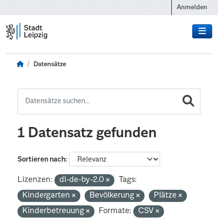
Zum Hauptinhalt wechseln
Anmelden
Datensätze
1 Datensatz gefunden
Sortieren nach
Lizenzen:
dl-de-by-2.0
Tags:
Kindergarten
Bevölkerung
Plätze
Kinderbetreuung
Formate:
CSV