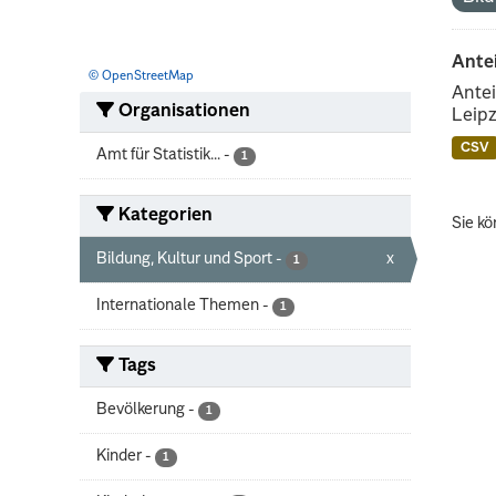
Ante
© OpenStreetMap
Antei
Organisationen
Leipz
CSV
Amt für Statistik...
-
1
Kategorien
Sie kö
Bildung, Kultur und Sport
-
x
1
Internationale Themen
-
1
Tags
Bevölkerung
-
1
Kinder
-
1