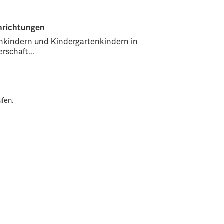
inrichtungen
enkindern und Kindergartenkindern in
rschaft...
ufen.