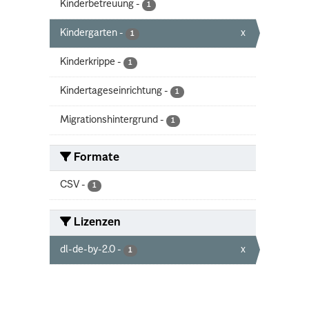
Kinderbetreuung
-
1
Kindergarten
-
x
1
Kinderkrippe
-
1
Kindertageseinrichtung
-
1
Migrationshintergrund
-
1
Formate
CSV
-
1
Lizenzen
dl-de-by-2.0
-
x
1