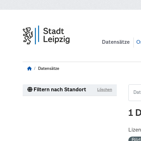
Zum Hauptinhalt wechseln
Datensätze
O
Datensätze
Filtern nach Standort
Löschen
1 
Lize
Bil