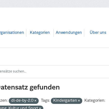
rganisationen
Kategorien
Anwendungen
Über uns
Datensatz gefunden
nzen:
dl-de-by-2.0
Tags:
Kindergarten
Kategorien:
dung, Kultur und Sport