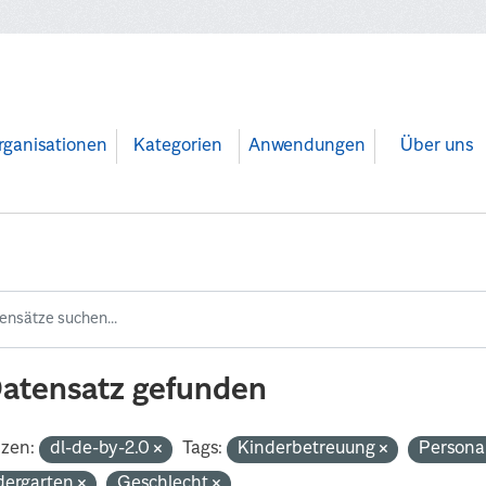
rganisationen
Kategorien
Anwendungen
Über uns
Datensatz gefunden
nzen:
dl-de-by-2.0
Tags:
Kinderbetreuung
Persona
dergarten
Geschlecht