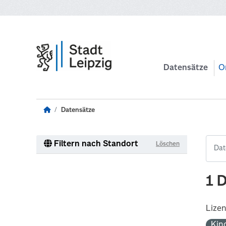
Zum Hauptinhalt wechseln
Datensätze
O
Datensätze
Filtern nach Standort
Löschen
1 
Lize
Kin