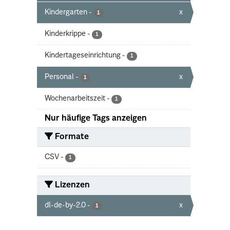
Kindergarten
-
x
1
Kinderkrippe
-
1
Kindertageseinrichtung
-
1
Personal
-
x
1
Wochenarbeitszeit
-
1
Nur häufige Tags anzeigen
Formate
CSV
-
1
Lizenzen
dl-de-by-2.0
-
x
1