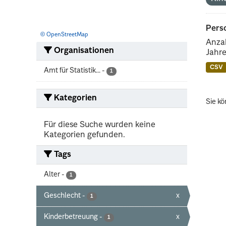
Perso
© OpenStreetMap
Anzah
Organisationen
Jahre
CSV
Amt für Statistik...
-
1
Kategorien
Sie kö
Für diese Suche wurden keine
Kategorien gefunden.
Tags
Alter
-
1
Geschlecht
-
x
1
Kinderbetreuung
-
x
1