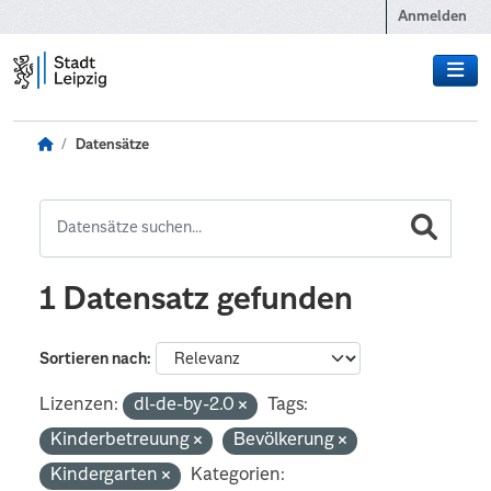
Zum Hauptinhalt wechseln
Anmelden
Datensätze
1 Datensatz gefunden
Sortieren nach
Lizenzen:
dl-de-by-2.0
Tags:
Kinderbetreuung
Bevölkerung
Kindergarten
Kategorien: