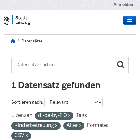
Zum Hauptinhalt wechseln
Anmelden
Datensätze
1 Datensatz gefunden
Sortieren nach
Lizenzen:
dl-de-by-2.0
Tags:
Kinderbetreuung
Alter
Formate:
CSV