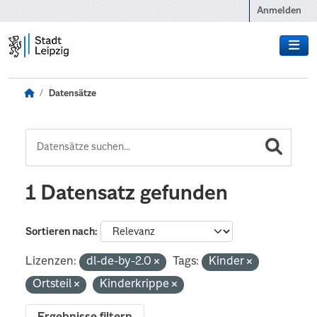
Zum Hauptinhalt wechseln
Anmelden
Datensätze
1 Datensatz gefunden
Sortieren nach
Lizenzen:
dl-de-by-2.0
Tags:
Kinder
Ortsteil
Kinderkrippe