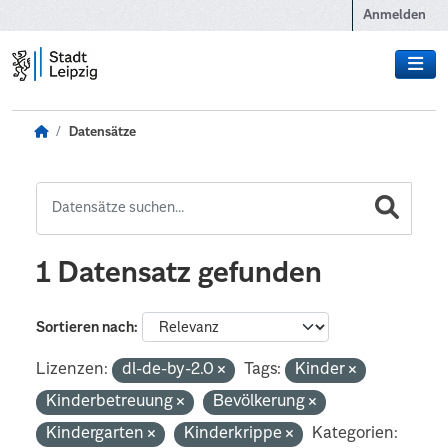
Zum Hauptinhalt wechseln
Anmelden
Datensätze
1 Datensatz gefunden
Sortieren nach
Lizenzen:
dl-de-by-2.0
Tags:
Kinder
Kinderbetreuung
Bevölkerung
Kindergarten
Kinderkrippe
Kategorien: