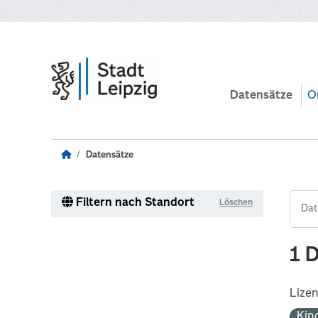
Zum Hauptinhalt wechseln
Datensätze
O
Datensätze
Filtern nach Standort
Löschen
1 
Lize
Kin