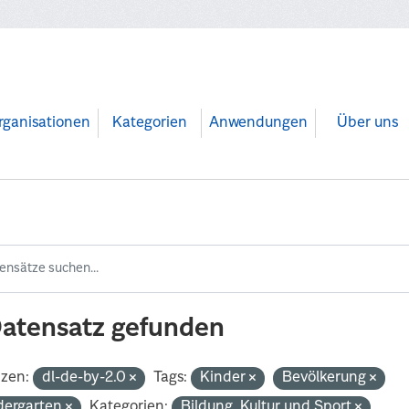
rganisationen
Kategorien
Anwendungen
Über uns
Datensatz gefunden
nzen:
dl-de-by-2.0
Tags:
Kinder
Bevölkerung
dergarten
Kategorien:
Bildung, Kultur und Sport