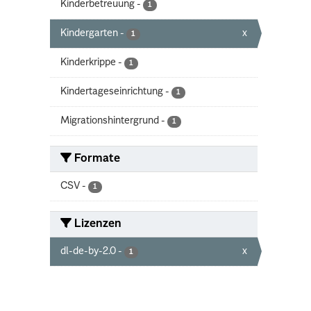
Kinderbetreuung
-
1
Kindergarten
-
x
1
Kinderkrippe
-
1
Kindertageseinrichtung
-
1
Migrationshintergrund
-
1
Formate
CSV
-
1
Lizenzen
dl-de-by-2.0
-
x
1