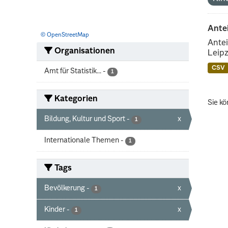
Ante
© OpenStreetMap
Antei
Organisationen
Leipz
CSV
Amt für Statistik...
-
1
Kategorien
Sie kö
Bildung, Kultur und Sport
-
x
1
Internationale Themen
-
1
Tags
Bevölkerung
-
x
1
Kinder
-
x
1