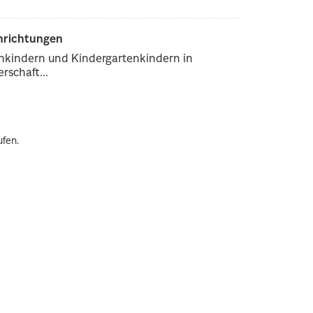
inrichtungen
enkindern und Kindergartenkindern in
rschaft...
ufen.