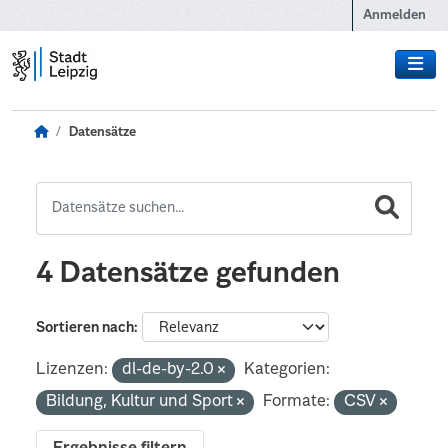
Zum Hauptinhalt wechseln
Anmelden
Datensätze
4 Datensätze gefunden
Sortieren nach
Lizenzen:
dl-de-by-2.0
Kategorien:
Bildung, Kultur und Sport
Formate:
CSV