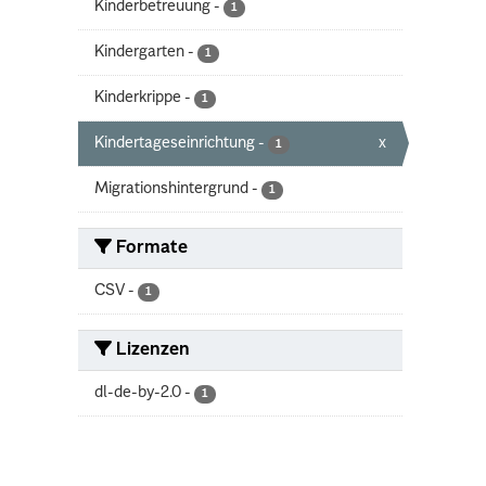
Kinderbetreuung
-
1
Kindergarten
-
1
Kinderkrippe
-
1
Kindertageseinrichtung
-
x
1
Migrationshintergrund
-
1
Formate
CSV
-
1
Lizenzen
dl-de-by-2.0
-
1