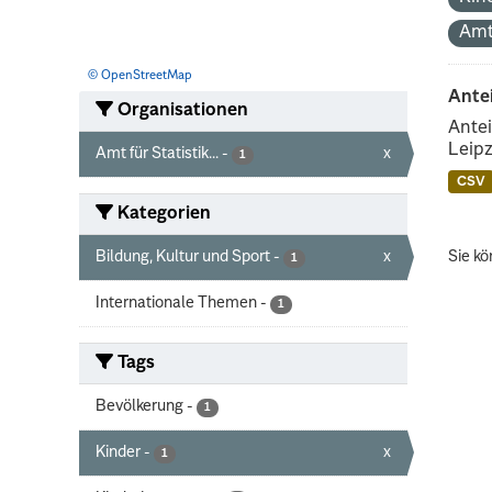
Amt
© OpenStreetMap
Ante
Organisationen
Antei
Leipz
Amt für Statistik...
-
x
1
CSV
Kategorien
Bildung, Kultur und Sport
-
x
Sie kö
1
Internationale Themen
-
1
Tags
Bevölkerung
-
1
Kinder
-
x
1