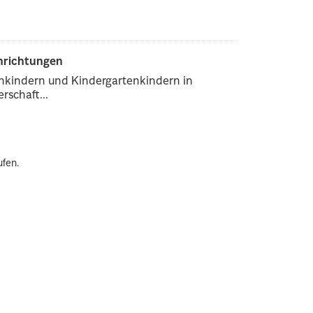
inrichtungen
enkindern und Kindergartenkindern in
rschaft...
ufen.