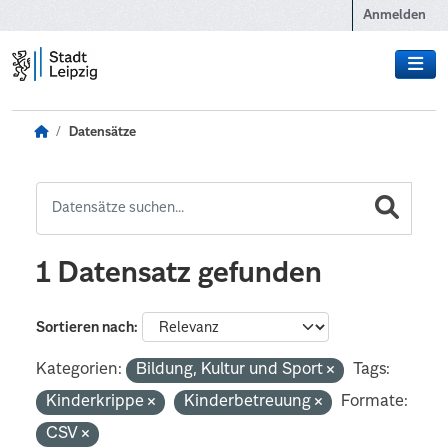
Zum Hauptinhalt wechseln
Anmelden
Datensätze
1 Datensatz gefunden
Sortieren nach
Kategorien:
Bildung, Kultur und Sport
Tags:
Kinderkrippe
Kinderbetreuung
Formate:
CSV