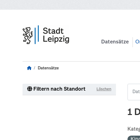
Zum Hauptinhalt wechseln
Datensätze
O
Datensätze
Filtern nach Standort
Löschen
1 
Kateg
Kin