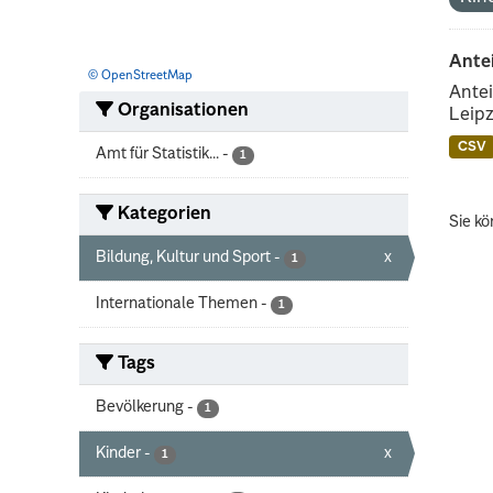
Ante
© OpenStreetMap
Antei
Organisationen
Leipz
CSV
Amt für Statistik...
-
1
Kategorien
Sie kö
Bildung, Kultur und Sport
-
x
1
Internationale Themen
-
1
Tags
Bevölkerung
-
1
Kinder
-
x
1