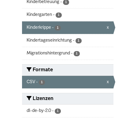
Kinderbetreuung
-
1
Kindergarten
-
1
Kinderkrippe
-
x
1
Kindertageseinrichtung
-
1
Migrationshintergrund
-
1
Formate
CSV
-
x
1
Lizenzen
dl-de-by-2.0
-
1