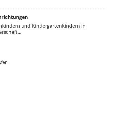
inrichtungen
enkindern und Kindergartenkindern in
rschaft...
ufen.