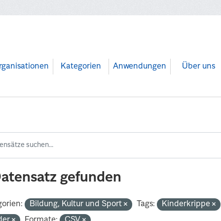
rganisationen
Kategorien
Anwendungen
Über uns
Datensatz gefunden
orien:
Bildung, Kultur und Sport
Tags:
Kinderkrippe
der
Formate:
CSV