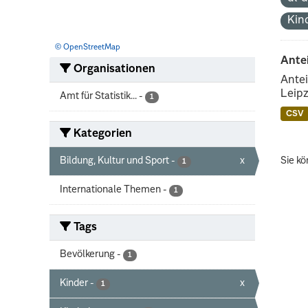
Kin
© OpenStreetMap
Ante
Organisationen
Antei
Leipz
Amt für Statistik...
-
1
CSV
Kategorien
Bildung, Kultur und Sport
-
x
Sie kö
1
Internationale Themen
-
1
Tags
Bevölkerung
-
1
Kinder
-
x
1