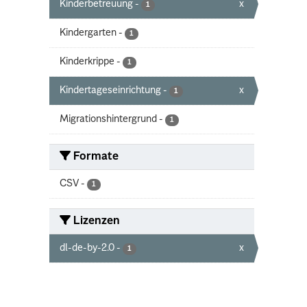
Kinderbetreuung
-
x
1
Kindergarten
-
1
Kinderkrippe
-
1
Kindertageseinrichtung
-
x
1
Migrationshintergrund
-
1
Formate
CSV
-
1
Lizenzen
dl-de-by-2.0
-
x
1