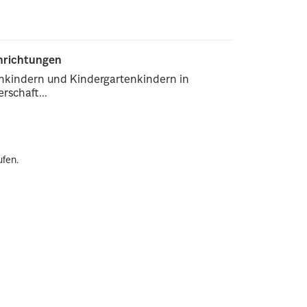
inrichtungen
enkindern und Kindergartenkindern in
rschaft...
ufen.