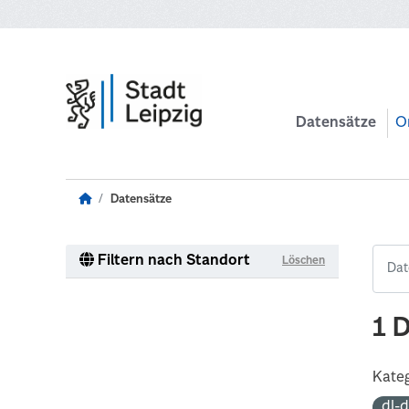
Zum Hauptinhalt wechseln
Datensätze
O
Datensätze
Filtern nach Standort
Löschen
1 
Kateg
dl-