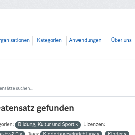
rganisationen
Kategorien
Anwendungen
Über uns
Datensatz gefunden
orien:
Bildung, Kultur und Sport
Lizenzen:
de-by-2.0
Tags:
Kindertageseinrichtung
Kinder