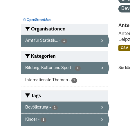
Bev
© OpenStreetMap
Ante
Organisationen
Antei
Leipz
Amt für Statistik...
-
x
1
CSV
Kategorien
Bildung, Kultur und Sport
-
x
Sie kö
1
Internationale Themen
-
1
Tags
Bevölkerung
-
x
1
Kinder
-
x
1