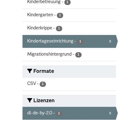
Kinderbetreuung
-
1
Kindergarten
-
1
Kinderkrippe
-
1
Kindertageseinrichtung
-
x
1
Migrationshintergrund
-
1
Formate
CSV
-
1
Lizenzen
dl-de-by-2.0
-
x
1