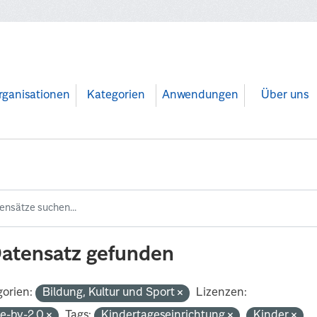
rganisationen
Kategorien
Anwendungen
Über uns
Datensatz gefunden
orien:
Bildung, Kultur und Sport
Lizenzen:
de-by-2.0
Tags:
Kindertageseinrichtung
Kinder