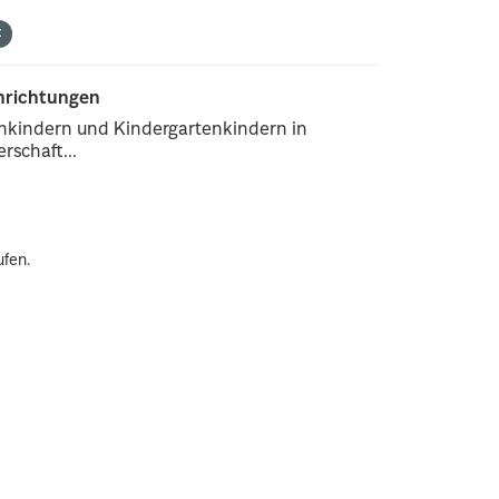
inrichtungen
enkindern und Kindergartenkindern in
rschaft...
ufen.