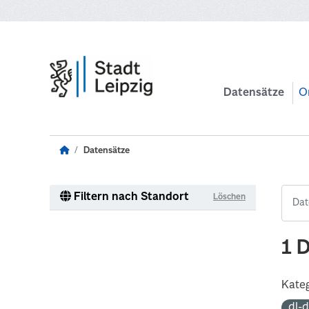
Zum Hauptinhalt wechseln
Datensätze
O
Datensätze
Filtern nach Standort
Löschen
1 
Kateg
dl-