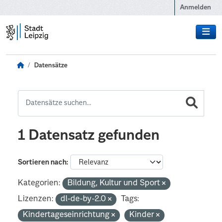
Zum Hauptinhalt wechseln
Anmelden
Datensätze
1 Datensatz gefunden
Sortieren nach
Kategorien:
Bildung, Kultur und Sport
Lizenzen:
dl-de-by-2.0
Tags:
Kindertageseinrichtung
Kinder