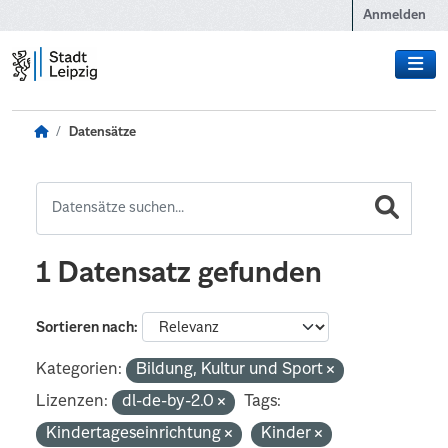
Zum Hauptinhalt wechseln
Anmelden
Datensätze
1 Datensatz gefunden
Sortieren nach
Kategorien:
Bildung, Kultur und Sport
Lizenzen:
dl-de-by-2.0
Tags:
Kindertageseinrichtung
Kinder