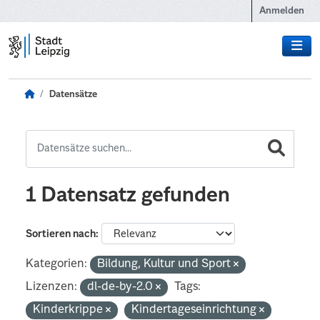
Zum Hauptinhalt wechseln
Anmelden
Datensätze
1 Datensatz gefunden
Sortieren nach
Kategorien:
Bildung, Kultur und Sport
Lizenzen:
dl-de-by-2.0
Tags:
Kinderkrippe
Kindertageseinrichtung