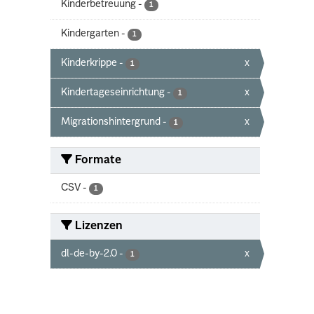
Kinderbetreuung
-
1
Kindergarten
-
1
Kinderkrippe
-
x
1
Kindertageseinrichtung
-
x
1
Migrationshintergrund
-
x
1
Formate
CSV
-
1
Lizenzen
dl-de-by-2.0
-
x
1