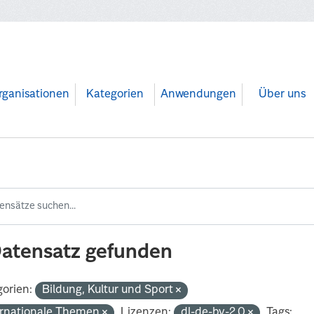
rganisationen
Kategorien
Anwendungen
Über uns
Datensatz gefunden
orien:
Bildung, Kultur und Sport
ernationale Themen
Lizenzen:
dl-de-by-2.0
Tags: