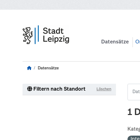
Zum Hauptinhalt wechseln
Datensätze
O
Datensätze
Filtern nach Standort
Löschen
1 
Kateg
Int