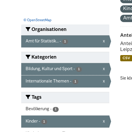
Kin
Amt
© OpenStreetMap
Organisationen
Ante
Amt für Statistik...
-
x
1
Antei
Leipz
Kategorien
CSV
Bildung, Kultur und Sport
-
x
1
Sie kö
Internationale Themen
-
x
1
Tags
Bevölkerung
-
1
Kinder
-
x
1