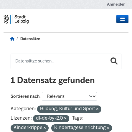
Zum Hauptinhalt wechseln
Anmelden
Datensätze
1 Datensatz gefunden
Sortieren nach
Kategorien:
Bildung, Kultur und Sport
Lizenzen:
dl-de-by-2.0
Tags:
Kinderkrippe
Kindertageseinrichtung