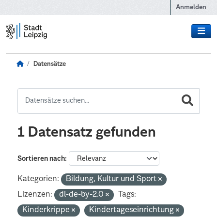
Zum Hauptinhalt wechseln
Anmelden
Datensätze
1 Datensatz gefunden
Sortieren nach
Kategorien:
Bildung, Kultur und Sport
Lizenzen:
dl-de-by-2.0
Tags:
Kinderkrippe
Kindertageseinrichtung