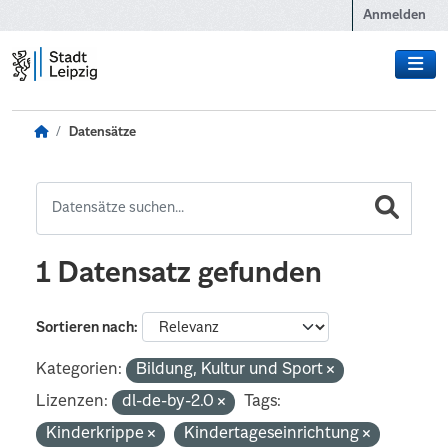
Zum Hauptinhalt wechseln
Anmelden
Datensätze
1 Datensatz gefunden
Sortieren nach
Kategorien:
Bildung, Kultur und Sport
Lizenzen:
dl-de-by-2.0
Tags:
Kinderkrippe
Kindertageseinrichtung