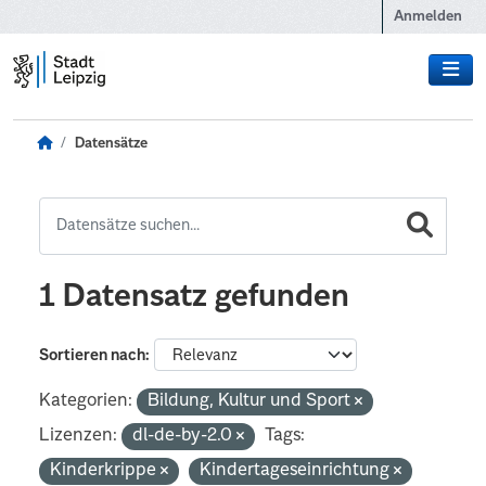
Zum Hauptinhalt wechseln
Anmelden
Datensätze
1 Datensatz gefunden
Sortieren nach
Kategorien:
Bildung, Kultur und Sport
Lizenzen:
dl-de-by-2.0
Tags:
Kinderkrippe
Kindertageseinrichtung